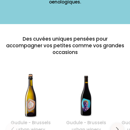
oenologiques.
Des cuvées uniques pensées pour
accompagner vos petites comme vos grandes
occasions
Gudule - Brussels
Gudule - Brussels
Gud
urban winery
urban winery
u