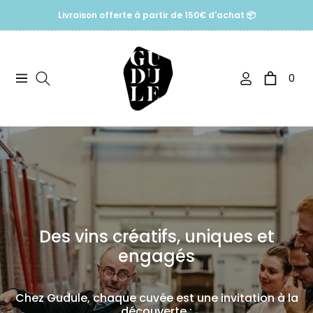
Livraison offerte à partir de 150€ d'achat 📦
0
Navigation
Panier
Des vins créatifs, uniques et
engagés
Chez Gudule, chaque cuvée est une invitation à la
découverte :