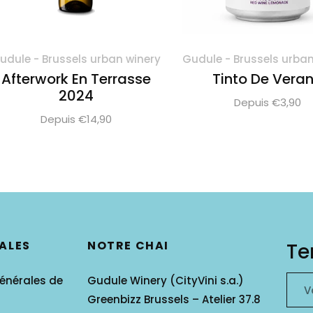
udule - Brussels urban winery
Gudule - Brussels urban
Afterwork En Terrasse
Tinto De Vera
2024
Depuis €3,90
Depuis €14,90
ALES
NOTRE CHAI
Te
énérales de
Gudule Winery (CityVini s.a.)
V
Greenbizz Brussels – Atelier 37.8