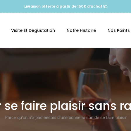
Livraison offerte à partir de 150€ d'achat 📦
Visite Et Dégustation
Notre Histoire
Nos Points
ection:
 se faire plaisir sans r
Parce qu’on n’a pas besoin d’une bonne raison de se faire plaisir