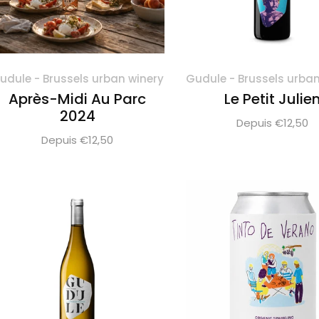
udule - Brussels urban winery
Gudule - Brussels urban
Après-Midi Au Parc
Le Petit Julie
2024
Depuis €12,50
Depuis €12,50