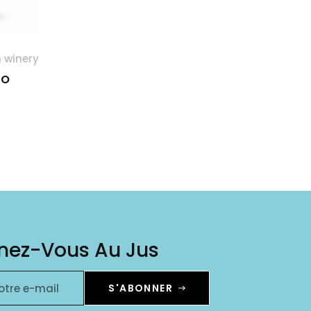
 winery
no
nez-Vous Au Jus
otre e-mail
S'ABONNER