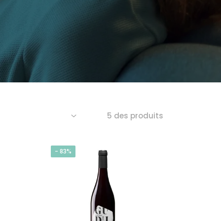
5 des produits
-
83%