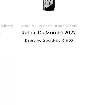
 winery
Gudule - Brussels urban winery
n
Retour Du Marché 2022
En promo à partir de €15,90