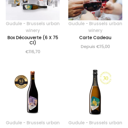
Gudule - Brussels urban
Gudule - Brussels urban
winery
winery
Box Découverte (6 X 75
Carte Cadeau
Cl)
Depuis €15,00
Prix
€116,70
normal
Gudule - Brussels urban
Gudule - Brussels urban