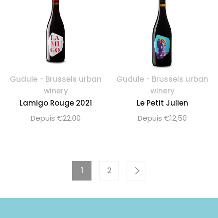
Gudule - Brussels urban
Gudule - Brussels urban
winery
winery
Lamigo Rouge 2021
Le Petit Julien
Depuis €22,00
Depuis €12,50
1
2