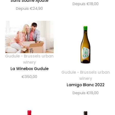
Sans Soufre Ajouté
Depuis €18,00
Depuis €24,90
Gudule - Brussels urban
winery
La Winebox Gudule
Gudule - Brussels urban
Prix
€350,00
winery
Lamigo Blanc 2022
normal
Depuis €19,00