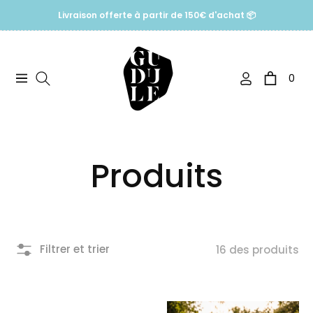
Livraison offerte à partir de 150€ d'achat 📦
0
Navigation
Panier
Collection:
Produits
Filtrer et trier
16 des produits