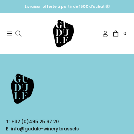
Livraison offerte à partir de 150€ d'achat 📦
0
Navigation
Panier
T:
+32 (0)495 25 67 20
E:
info@gudule-winery.brussels