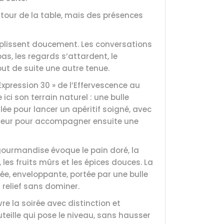
our de la table, mais des présences
mplissent doucement. Les conversations
bas, les regards s’attardent, le
t de suite une autre tenue.
 Expression 30 » de l’Effervescence au
 ici son terrain naturel : une bulle
llée pour lancer un apéritif soigné, avec
deur pour accompagner ensuite une
 gourmandise évoque le pain doré, la
, les fruits mûrs et les épices douces. La
ée, enveloppante, portée par une bulle
 relief sans dominer.
re la soirée avec distinction et
uteille qui pose le niveau, sans hausser