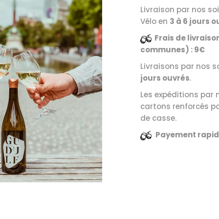
Livraison par nos so
Vélo en
3 à 6 jours o
Frais de livraiso
communes) : 9€
Livraisons par nos 
jours ouvrés
.
Les expéditions par
cartons renforcés p
de casse.
Payement rapide
DISCOVER NOW