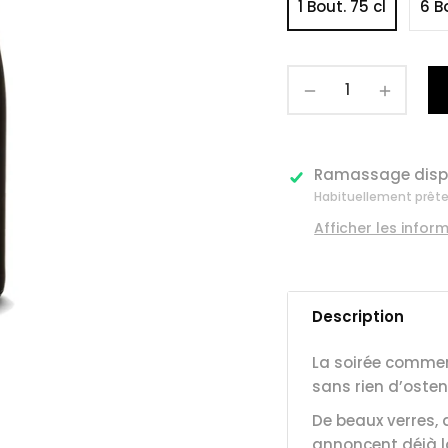
1 Bout. 75 cl
6 B
−
+
Ramassage disp
Habituellement prête 
Afficher les info
Description
La soirée commen
sans rien d’osten
De beaux verres, 
annoncent déjà la