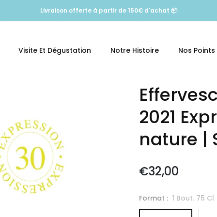
Livraison offerte à partir de 150€ d'achat 📦
Visite Et Dégustation
Notre Histoire
Nos Points
Efferves
2021 Expr
nature |
€32,00
Prix
Format :
1 Bout. 75 Cl
normal