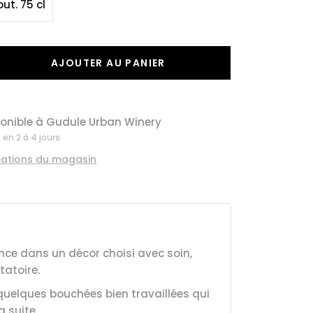
out. 75 cl
AJOUTER AU PANIER
onible à
Gudule Urban Winery
en 2 à 4 jours
rmations du magasin
ce dans un décor choisi avec soin,
tatoire.
quelques bouchées bien travaillées qui
 suite.