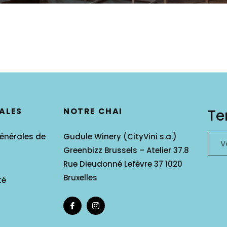
ALES
NOTRE CHAI
Te
énérales de
Gudule Winery (CityVini s.a.)
V
Greenbizz Brussels – Atelier 37.8
Rue Dieudonné Lefèvre 37 1020
Bruxelles
té
Fb
Ins