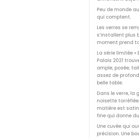
Peu de monde aut
qui comptent.
Les verres se re
s’installent plus 
moment prend tou
La série limitée «
Palais 2021 trouve
ample, posée, tai
assez de profon
belle table.
Dans le verre, la
noisette torréfiée
matière est satin
fine qui donne du
Une cuvée qui ouv
précision. Une bo